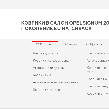
на авто
позволят вам наслаждаться более уютной и комфортн
Коврики в салон Opel Sign
вашим требованиям
КОВРИКИ В САЛОН OPEL SIGNUM 2003
ПОКОЛЕНИЕ EU HATCHBACK
Коврики из EVA материала отличаются высоким качеством и 
точная посадка и аккуратный вид,
купить коврики киа церато
коврики
уверенно справляются с нагрузками. Рады быть пол
ТОП марки
ТОП фильтры
ТОП запросы
Коврик для lexus
Коврики ssan
Коврики mercedes benz
Автоковрики к
Автоковрики купить
Коврики для 
купить
Коврики kia
Коврики в маш
Автомобильные коврики цена
Коврики ленд
Коврики для ниссан
Коврики bmw
Коврики peugeot
EVA-коврики для Seat Toledo 1993
Коврики в салон Lincoln Continental (D544) 2016
Коврики тесл
X поколение USA Sedan