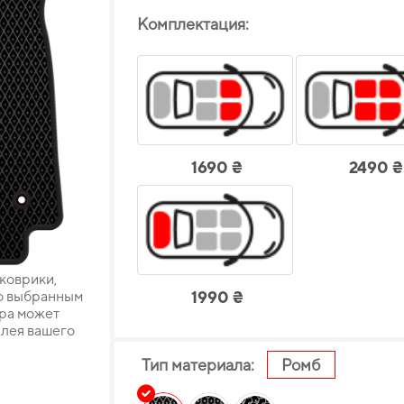
Комплектация:
1690 ₴
2490 ₴
 коврики,
о выбранным
1990 ₴
ара может
плея вашего
Тип материала:
Ромб