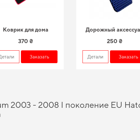
Коврик для дома
Дорожный аксессу
370 ₴
250 ₴
Детали
Заказать
Детали
Заказать
um 2003 - 2008 I поколение EU Ha
а
ики в салон автомобиля
и получить качественный и безопасный продукт, которо
бирайте практичное решение для авто,
заказать коврики для машины
проще, че
т от использования
ford коврики
и зделает автомобиль более комфортным и д