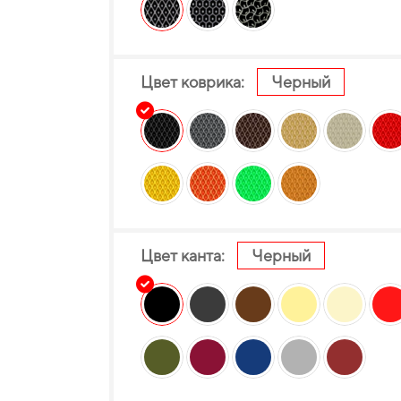
Цвет коврика:
Черный
Цвет канта:
Черный