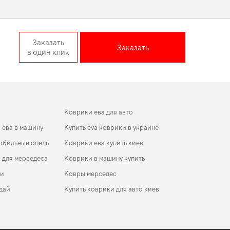
ем, подчеркивающим уникальность вашего автомобиля.
dan дорест — лучший выбор
Заказать
Заказать
в один клик
втомобиля, сохраняя его привлекательность. Если хотите
я защита пола начинается с правильного выбора,
коврики
аботиться о вашем авто и рекомендовать продукцию, в
Коврики ева для авто
 ева в машину
Купить eva коврики в украине
обильные опель
Коврики ева купить киев
 для мерседеса
Коврики в машину купить
ти
Ковры мерседес
дай
Купить коврики для авто киев
n
коврики для Mitsubishi Colt 2005
ики Buick Regal 2008 - 2017 V поколение EU Sedan
Коврики Jetour