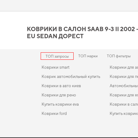
автомобиль более комфортным и долговечным. Позаботьтесь
Коврики в салон Saab 9 - 3
по цене и качеству
КОВРИКИ В САЛОН SAAB 9-3 II 2002 
EU SEDAN ДОРЕСТ
Вы можете быть уверены в долговечности и прочности наши
сохранить интерьер в идеальном состоянии,
купить коврики 
для volkswagen atlas
,
eva коврики для ssang yong rexton
стано
надежности которой уверены.
ТОП марки
ТОП фильтры
ТОП запросы
Коврики smart
Коврики для а
Коврик автомобильный купить
Коврики для 
Коврики в авто киев
Автомобильные
Коврики для рено
Коврики для я
Купить коврики eva
Коврики в сал
Коврики ford
Купить коврик
Коврики kia
EVA-коврики для Land Rover Discovery 2002
Коврики в салон Kia Forte (YD) 2012-2016 III покол
Коврики peug
USA Sedan дорест