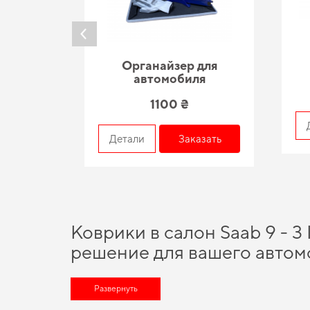
Органайзер для
автомобиля
1100 ₴
азать
Детали
Заказать
Коврики в салон Saab 9 - 3
решение для вашего автом
Технологии и инновации, на которых построено наше произв
товары, сделанные из лучших материалов. Выбирайте практ
Развернуть
eva коврики заказать
стоит уже сегодня. Наш набор товаров 