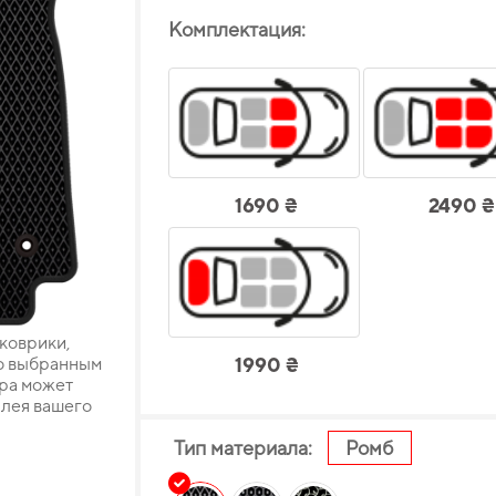
Комплектация:
1690 ₴
2490 ₴
 коврики,
о выбранным
1990 ₴
ара может
плея вашего
Тип материала:
Ромб