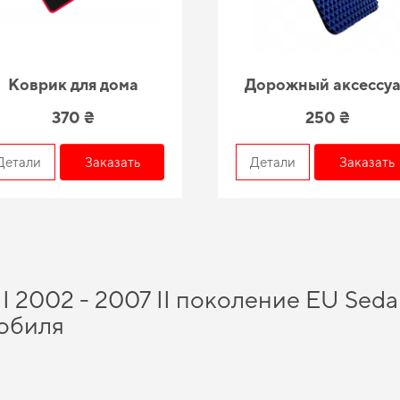
Коврик для дома
Дорожный аксессу
370 ₴
250 ₴
Детали
Заказать
Детали
Заказать
 II 2002 - 2007 II поколение EU Sed
обиля
одство, помогут вам сэкономить время и средства, а именно
купить коврики в а
ичные автомобильные аксессуары -
коврики для авто цена
соответствует ожидан
позволяет пользователям удовлетворять все нужды их автомобилей, независим