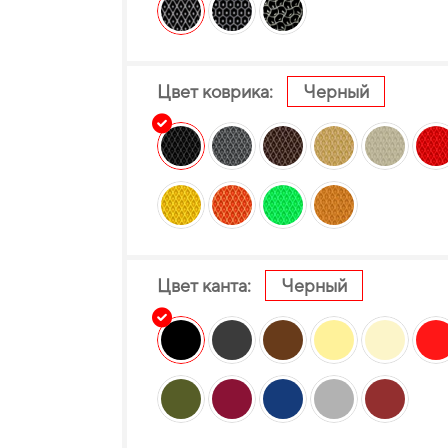
Цвет коврика:
Черный
Цвет канта:
Черный