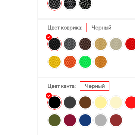
Цвет коврика:
Черный
Цвет канта:
Черный