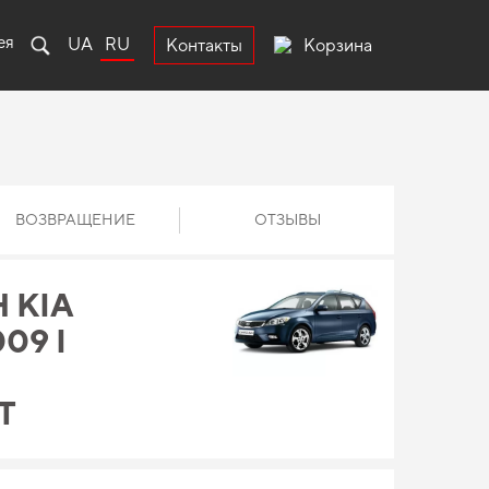
ея
UA
RU
Корзина
Контакты
ВОЗВРАЩЕНИЕ
ОТЗЫВЫ
 KIA
09 I
Т