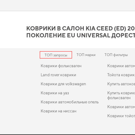
поездки более удобными,
аксессуары к автомобилям
воплотя
Коврики в салон Kia Ceed (
действительно стоит ваше
КОВРИКИ В САЛОН KIA CEED (ED) 200
ПОКОЛЕНИЕ EU UNIVERSAL ДОРЕС
Наши EVA ковры изготовлены для обеспечения вашего авто 
дизайну и функциональности. Стремитесь к порядку в салон
для kia soul
,
коврики хавал н6
станут практичным решением на
ТОП марки
ТОП фильтры
ТОП запросы
Коврики фольксваген
Коврики авто
Land rover коврики
Тойота коври
Коврики для volkswagen
Купить автоко
Коврики на уаз
Купить коврик
фольксваген
Коврики автомобильные опель
Коврики авто
Коврики на ниссан
Коврики тойо
Коврики ауди
EVA-коврики для Ford Fiesta 2001
Коврики в салон Toyota Land Cruiser Prado J120 20
Коврики ева б
2009 III поколение EU Crossover 7-ми местная