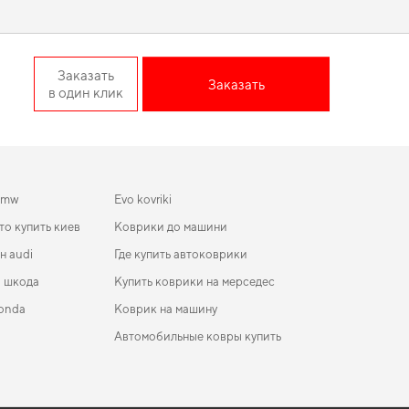
versal дорест
Заказать
Заказать
в один клик
салон
делает поездку комфортной благодаря продуманному
 ежедневных поездок особенно важна практичность,
коврик
остоянии, предлагая только качественную продукцию.
bmw
Evo kovriki
то купить киев
Коврики до машини
н audi
Где купить автоковрики
и шкода
Купить коврики на мерседес
onda
Коврик на машину
Автомобильные ковры купить
ады
коврики для Infiniti QX50 2019
ики в салон Renault Megane 2008 - 2014 III
Коврики mini
ление EU Universal дорест