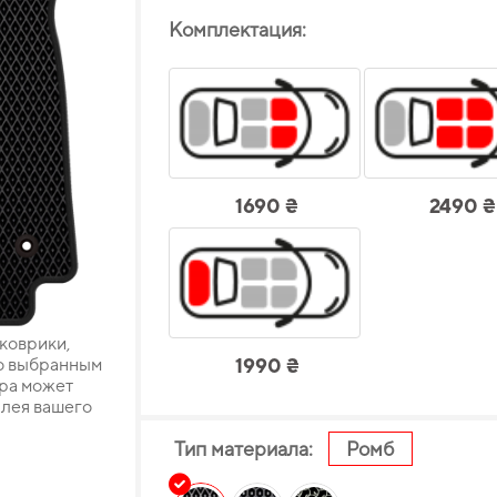
Комплектация:
1690 ₴
2490 ₴
 коврики,
о выбранным
1990 ₴
ара может
плея вашего
Тип материала:
Ромб