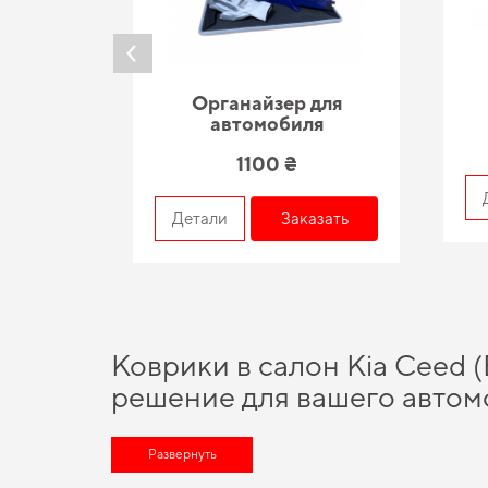
Органайзер для
автомобиля
1100 ₴
азать
Детали
Заказать
Коврики в салон Kia Ceed (
решение для вашего автом
Хотите улучшить оснащение авто,
купить коврики skoda
и пол
коврики в машину цена
Развернуть
приятно вас удивит. Выбирайте практ
автомобилей позволяет нам обеспечивать великолепную акту