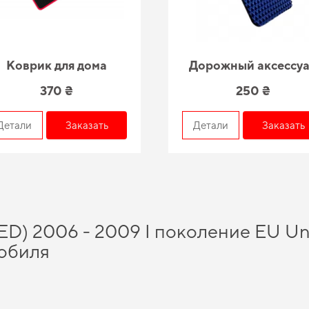
Коврик для дома
Дорожный аксессу
370 ₴
250 ₴
Детали
Заказать
Детали
Заказать
ED) 2006 - 2009 I поколение EU Uni
обиля
учить гарантию качества на все купленные товары, сделанные из лучших мате
ичное решение для авто,
заказать коврики для автомобиля
можно всего в пару 
альность и качество для
ева смарт
и даст возможность автомобилю раскрыть в