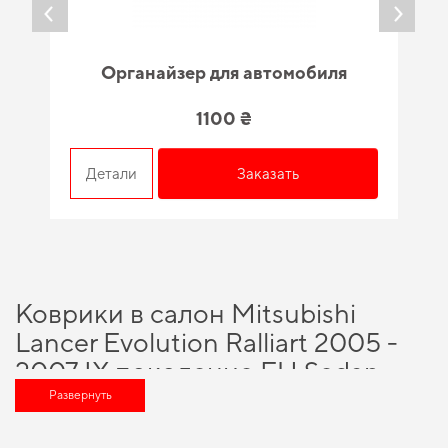
Органайзер для автомобиля
1100 ₴
Детали
Заказать
Коврики в салон Mitsubishi
Lancer Evolution Ralliart 2005 -
2007 IX поколение EU Sedan -
выгодное решение для вашего
Развернуть
автомобиля