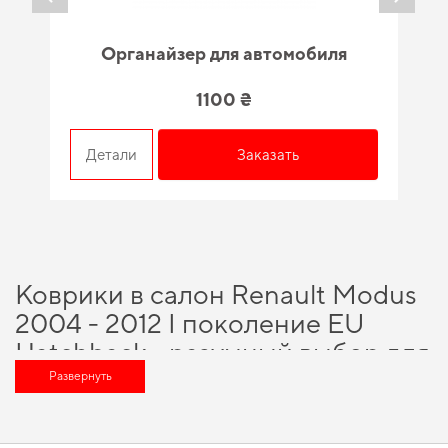
Органайзер для автомобиля
1100 ₴
Детали
Заказать
Коврики в салон Renault Modus
2004 - 2012 I поколение EU
Hatchback - разумный выбор для
каждого автовладельца
Развернуть
Выбирайте практичные решения для водителей,
купить аксессуары для
авто в интернет магазине
и получить качественный и безопасный продукт,