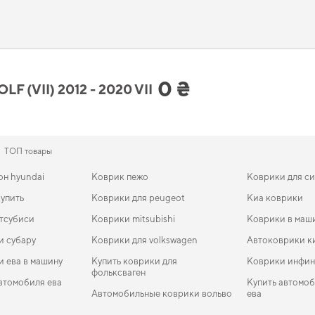
м автомобильной безопасности. Сделайте салон чище и аккуратнее -
eva ковр
мательное изучение характеристик и совместимость деталей для конкретной м
нке. Позаботьтесь о комфорте в дороге,
аксессуары к автомобилю
не оставят р
 Golf (VII) 2012 - 2020 VII поколен
го внимания
0 ₴
VII) 2012 - 2020 VII
 с учетом современных требований безопасности и комфорта,
ева ковры
создае
алоне,
коврики в салон для chevrolet aveo купить
поможет быстро решить задачу
lkswagen 2017
обеспечивают надежную эксплуатацию. С удовольствием продолжи
ТОП товары
он hyundai
Коврик пежо
Коврики для с
упить
Коврики для peugeot
Киа коврики
итсубиси
Коврики mitsubishi
Коврики в маш
и субару
Коврики для volkswagen
Автоковрики ки
и ева в машину
Купить коврики для
Коврики инфин
фольксваген
втомобиля ева
Купить автомо
Автомобильные коврики вольво
ева