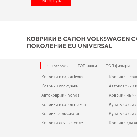
качественное изделие, отвечающее всем мировым стандарта
Развернуть
обновить салон,
коврики eva заказать
стоит уже сегодня. Вни
привлекательность вашего авто, повысив его ценность на ры
Коврики в салон Volkswagen
действительно стоит ваше
КОВРИКИ В САЛОН VOLKSWAGEN GOLF (
ПОКОЛЕНИЕ EU UNIVERSAL
Каждое изделие, которое мы представляем, спроектировано
эстетикой для вашего автомобиля. Стремитесь к порядку в с
автомобиля,
eva коврики для haval dargo
,
eva коврики для vo
продукцию, в надежности которой уверены.
ТОП марки
ТОП фильтры
ТОП запросы
Коврики в салон lexus
Коврики в сал
Коврики для сузуки
Автоковрики к
Автоковрики honda
Коврики на м
Коврики в салон mazda
Купить коврик
Коврик фольксваген
Купить коврик
Коврики для шевроле
Коврики для а