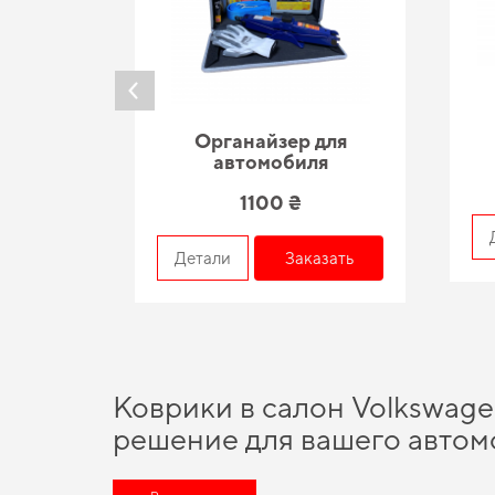
Органайзер для
автомобиля
1100 ₴
азать
Детали
Заказать
Коврики в салон Volkswagen
решение для вашего автом
Наше наличие включает широкий спектр надежных аксессуар