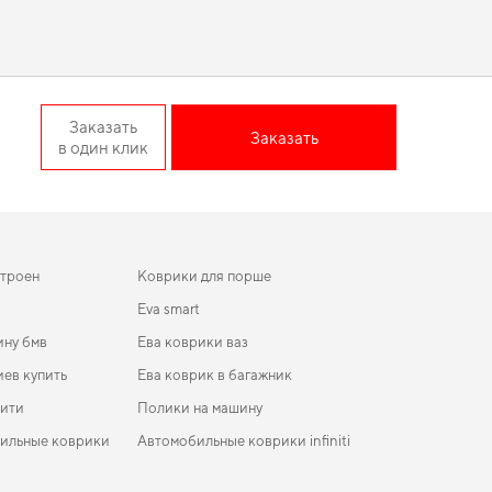
ики цена
соответствует ожиданиям водителей. Хотите быстро
арки авто помогают улучшать
коврик форд
и усилит
авнодушным даже самого требовательного пользователя.
ие EU Universal
Заказать
Заказать
в один клик
т оптимальный баланс между качеством, безопасностью и
 без лишних хлопот. Если вы обновляете интерьер
м помогать вам заботиться о вашем авто и рекомендовать
итроен
Коврики для порше
Eva smart
ину бмв
Ева коврики ваз
ев купить
Ева коврик в багажник
ити
Полики на машину
бильные коврики
Автомобильные коврики infiniti