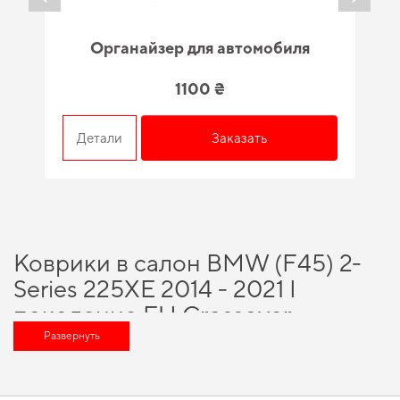
Органайзер для автомобиля
1100 ₴
Детали
Заказать
Коврики в салон BMW (F45) 2-
Series 225XE 2014 - 2021 I
поколение EU Crossover -
вариант, который оценит любой
Развернуть
автомобильный энтузиаст
Наше наличие включает широкий спектр надежных аксессуаров, которые