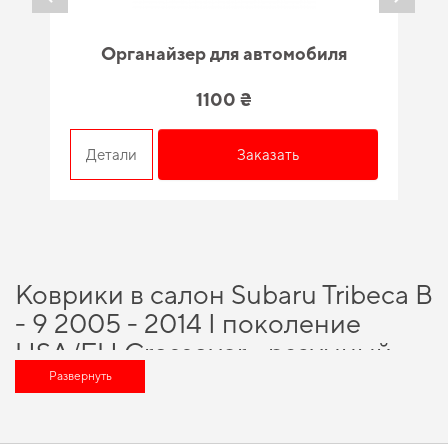
Органайзер для автомобиля
1100 ₴
Детали
Заказать
Коврики в салон Subaru Tribeca B
- 9 2005 - 2014 I поколение
USA/EU Crossover - разумный
выбор для каждого
Развернуть
автовладельца
Наше наличие включает широкий спектр надежных аксессуаров, которые