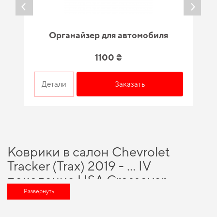
Органайзер для автомобиля
1100 ₴
Детали
Заказать
Коврики в салон Chevrolet
Tracker (Trax) 2019 - … IV
поколение USA Crossover -
разумный выбор для каждого
Развернуть
автовладельца