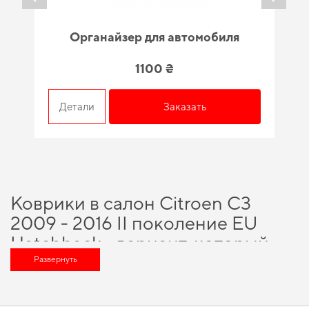
Органайзер для автомобиля
1100 ₴
Детали
Заказать
Коврики в салон Citroen C3
2009 - 2016 II поколение EU
Hatchback - вариант, который
оценит любой автомобильный
Развернуть
энтузиаст
Выбирайте практичные решения для водителей,
купить коврики в салон