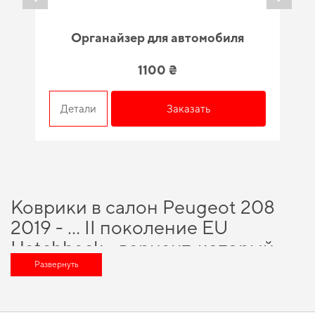
Органайзер для автомобиля
1100 ₴
Детали
Заказать
Коврики в салон Peugeot 208
2019 - … II поколение EU
Hatchback - вариант, который
оценит любой автомобильный
Развернуть
энтузиаст
Хотите улучшить оснащение авто,
eva коврики купить в украине
и