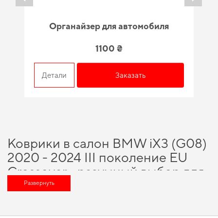
Органайзер для автомобиля
1100 ₴
Детали
Заказать
Коврики в салон BMW iX3 (G08)
2020 - 2024 III поколение EU
Crossover - разумный выбор для
каждого автовладельца
Развернуть
Подберите полезные дополнения для машины,
купить коврики на mini
и
почувствовать себя увереннее на дороге благодаря высокой надежности