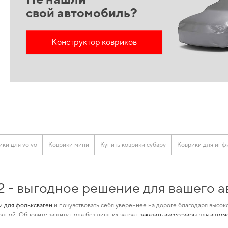
свой автомобиль?
Конструктор ковриков
ики для volvo
Коврики мини
Купить коврики субару
Коврики для инф
2 - выгодное решение для вашего 
и для фольксваген
и почувствовать себя увереннее на дороге благодаря высок
дной. Обновите защиту пола без лишних затрат,
заказать аксессуары для авто
льный комфорт от использования
автомобильные коврики для toyota
и позволит