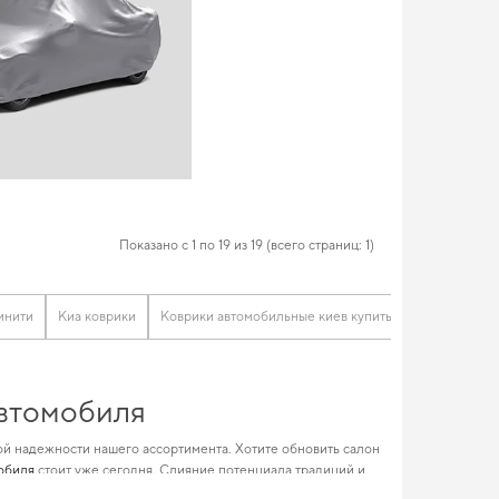
Показано с 1 по 19 из 19 (всего страниц: 1)
инити
Киа коврики
Коврики автомобильные киев купить
Коврики mer
автомобиля
ой надежности нашего ассортимента. Хотите обновить салон
мобиля
стоит уже сегодня. Слияние потенциала традиций и
 вам окунуться в мир безупречного стиля и комфорта.