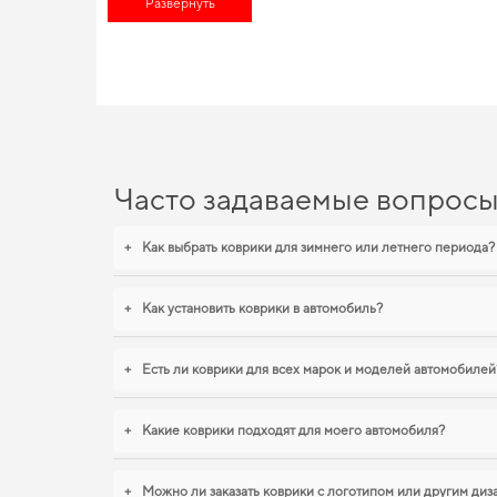
Развернуть
Выбирайте практичные решения для водителей,
машины аксе
EVA-коврики для MG 3, 201
Коврики из EVA материала отличаются высоким качеством и д
автомобиля. Если хотите сохранить интерьер в идеальном со
а7
,
коврики для renault captur
помогают поддерживать чистоту 
Часто задаваемые вопрос
+
Как выбрать коврики для зимнего или летнего периода?
+
Как установить коврики в автомобиль?
+
Есть ли коврики для всех марок и моделей автомобилей
+
Какие коврики подходят для моего автомобиля?
+
Можно ли заказать коврики с логотипом или другим ди