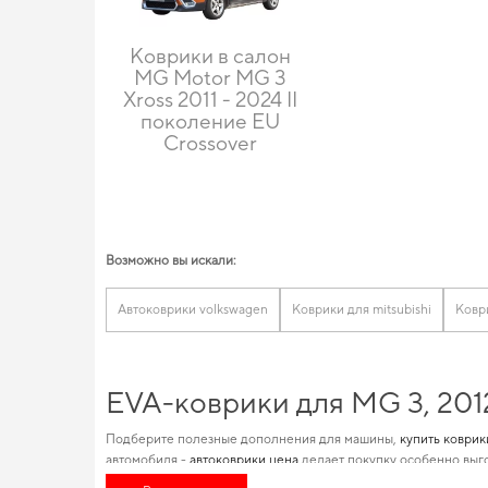
Коврики в салон
MG Motor MG 3
Xross 2011 - 2024 II
поколение EU
Crossover
Возможно вы искали:
Автоковрики volkswagen
Коврики для mitsubishi
Ковр
EVA-коврики для MG 3, 201
Подберите полезные дополнения для машины,
купить коврик
автомобиля -
автоковрики цена
делает покупку особенно выго
практических нововведений способно подарить вам максима