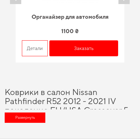
Органайзер для автомобиля
1100 ₴
Детали
Заказать
Коврики в салон Nissan
Pathfinder R52 2012 - 2021 IV
поколение EU/USA Crossover 5-
ти местная - выгодное решение
Развернуть
для вашего автомобиля
Технологии и инновации, на которых построено наше производство,