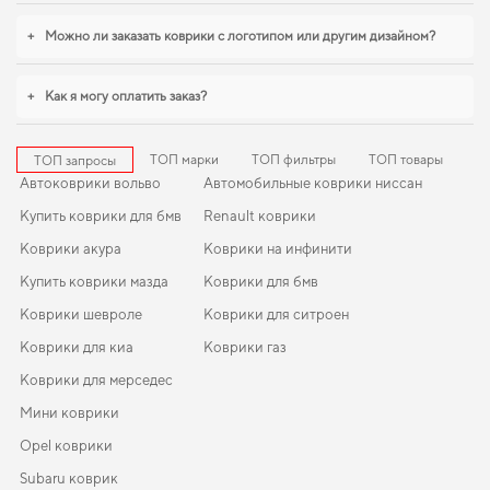
купить коврики для машины seat alhambra
можно без лишних затрат
+
Можно ли заказать коврики с логотипом или другим дизайном?
времени. Когда требуется баланс между эстетикой и функциональностью,
коврики для fiat linea
,
eva коврики для seat 1995
обеспечивают надежную
эксплуатацию. Будем рады и в дальнейшем помогать вам ухаживать за
+
Как я могу оплатить заказ?
автомобилем и предлагать только проверенные решения высокого
качества.
ТОП марки
ТОП фильтры
ТОП товары
ТОП запросы
Автоковрики вольво
Автомобильные коврики ниссан
Купить коврики для бмв
Renault коврики
Коврики акура
Коврики на инфинити
Купить коврики мазда
Коврики для бмв
Коврики шевроле
Коврики для ситроен
Коврики для киа
Коврики газ
Коврики для мерседес
Мини коврики
Opel коврики
Subaru коврик