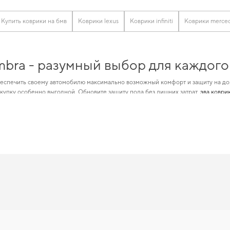
Купить коврики на бмв
Коврики lexus
Коврики infiniti
Коврики merce
mbra - разумный выбор для каждого
еспечить своему автомобилю максимально возможный комфорт и защиту на до
купку особенно выгодной. Обновите защиту пола без лишних затрат,
эва коврик
лит максимально уменьшить затраты на
genesis коврик
и позволит вашему авто в
ункциональность вашего автомобиля, обеспечивая безопасность на дороге.
mbra — лучший выбор по цене и кач
 EVA ковриков,
коврик эва с подпятником
обеспечит вашему автомобилю долгове
умным решением. Для владельцев, которые ценят порядок в автомобиле,
автом
нейшем помогать вам ухаживать за автомобилем и предлагать только проверен
ы