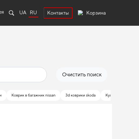
ея
UA
RU
Корзина
Контакты
Очистить поиск
и
Коврик в багажник nissan
3d коврики skoda
Купить коврики me