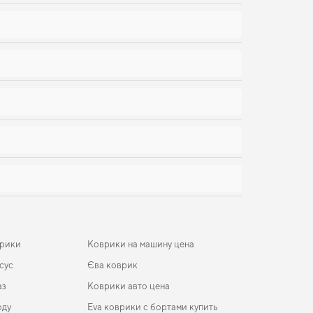
врики
Коврики на машину цена
сус
Єва коврик
аз
Коврики авто цена
оду
Eva коврики с бортами купить