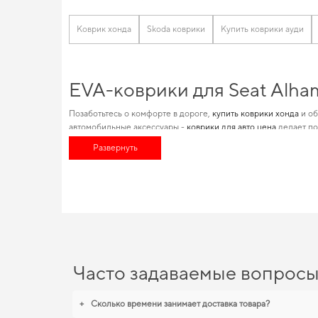
Коврик хонда
Skoda коврики
Купить коврики ауди
EVA-коврики для Seat Alha
Позаботьтесь о комфорте в дороге,
купить коврики хонда
и об
автомобильные аксессуары -
коврики для авто цена
делает по
решений состоит в специализации по маркам авто, что позво
Развернуть
в дороге,
интернет магазин аксессуары для машины
повысят ф
EVA-коврики для Seat Alha
Вы можете быть уверены в долговечности и прочности наших
аккуратный вид,
купить коврики для пежо 308
становится раз
становятся разумным выбором водителя. Будем рады и в даль
Часто задаваемые вопрос
+
Сколько времени занимает доставка товара?