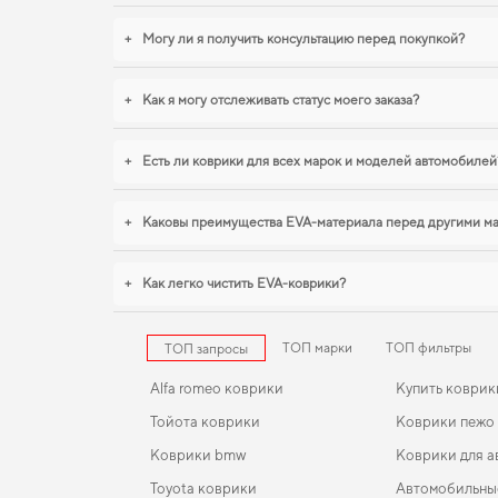
+
Могу ли я получить консультацию перед покупкой?
+
Как я могу отслеживать статус моего заказа?
+
Есть ли коврики для всех марок и моделей автомобилей
+
Каковы преимущества EVA-материала перед другими м
+
Как легко чистить EVA-коврики?
ТОП марки
ТОП фильтры
ТОП запросы
Alfa romeo коврики
Купить коврик
Тойота коврики
Коврики пежо
Коврики bmw
Коврики для а
Toyota коврики
Автомобильны