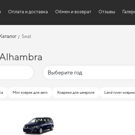
ы
Оплата и доставка
Обмен и возврат
Отзывы
Галер
Каталог
Seat
 Alhambra
са
Mini коврик для авто
Коврики для шевроле
Land rover коврик