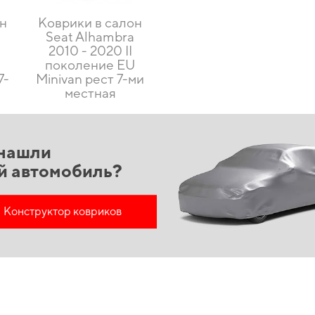
он
Коврики в салон
Seat Alhambra
2010 - 2020 II
U
поколение EU
7-
Minivan рест 7-ми
местная
нашли
й автомобиль?
Конструктор ковриков