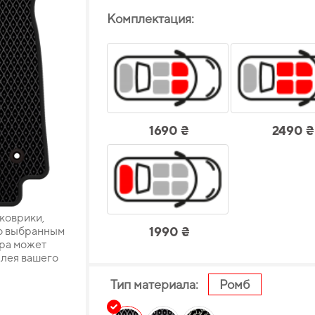
Комплектация:
1690 ₴
2490 ₴
 коврики,
о выбранным
1990 ₴
ара может
плея вашего
Тип материала:
Ромб