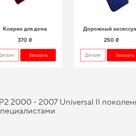
Коврик для дома
Дорожный аксессу
370 ₴
250 ₴
Детали
Заказать
Детали
Заказать
P2 2000 - 2007 Universal II поколен
специалистами
одство, помогут вам сэкономить время и средства, а именно
купить ковры в ма
ние для повседневной защиты -
эво коврики в машину цена
приятно вас удивит.
ций и практических нововведений способно подарить вам максимальный комфо