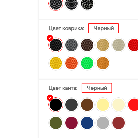
Цвет коврика:
Черный
Цвет канта:
Черный