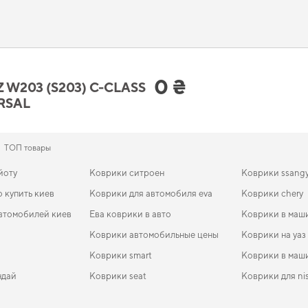
риятно вас удивит. Планируете защитить салон от грязи,
заказать коврики авто
мальный комфорт от использования
коврик рено
и позволит вашему авто всегда
мфорта и эстетики вашему авто.
Benz W203 (S203) C-Class 2001 - 2
тоит вашего внимания
0 ₴
W203 (S203) C-CLASS
ERSAL
, как они могут преобразить ваш автомобиль и
интернет магазин авто коврики
г
ённым от грязи и влаги,
купить коврики на джили мк
поможет быстро решить за
 коврики для lada 2111
станут практичным решением на каждый день. Мы всегда г
ТОП товары
йоту
Коврики ситроен
Коврики ssang
о купить киев
Коврики для автомобиля eva
Коврики chery
втомобилей киев
Ева коврики в авто
Коврики в маши
Коврики автомобильные цены
Коврики на уаз
Коврики smart
Коврики в маши
ндай
Коврики seat
Коврики для ni