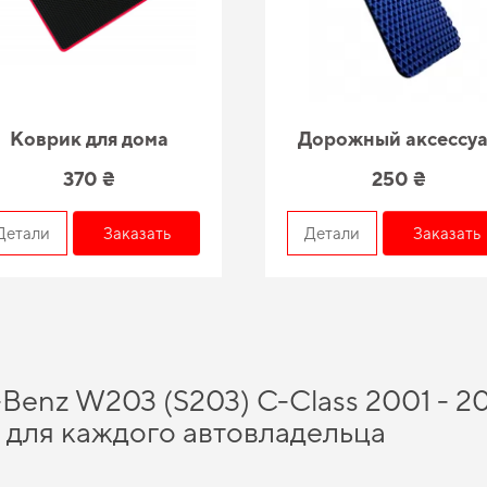
Коврик для дома
Дорожный аксессу
370 ₴
250 ₴
Детали
Заказать
Детали
Заказать
Benz W203 (S203) C-Class 2001 - 2
р для каждого автовладельца
ртами
и в короткие сроки получить качественное изделие, отвечающее всем м