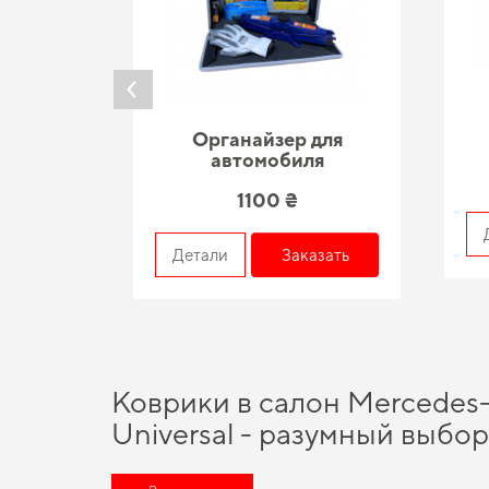
Органайзер для
автомобиля
1100 ₴
азать
Детали
Заказать
Коврики в салон Mercedes-
Universal - разумный выбо
Сделайте поездки более удобными,
купить эва коврики с бо