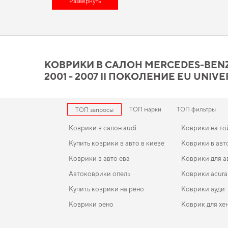
решение для повседневной защиты -
Развернуть
коврики porsche цена
п
и практических нововведений способно подарить вам макси
удобными,
для машины аксессуары
добавят новый уровень ко
Коврики в салон Mercedes-
Universal действительно с
КОВРИКИ В САЛОН MERCEDES-BENZ 
2001 - 2007 II ПОКОЛЕНИЕ EU UNIV
Используйте наш широкий спектр EVA ковриков, и вы увидите
внешнего вида на долгие годы. Сделайте салон более защищ
автомобиля,
коврики в салон для citroen c3 2009 picasso
,
eva
предлагать только действительно достойные товары.
ТОП марки
ТОП фильтры
ТОП запросы
Коврики в салон audi
Коврики на то
Купить коврики в авто в киеве
Коврики в авт
Коврики в авто ева
Коврики для а
Автоковрики опель
Коврики acura
Купить коврики на рено
Коврики ауди
Коврики рено
Коврик для хе