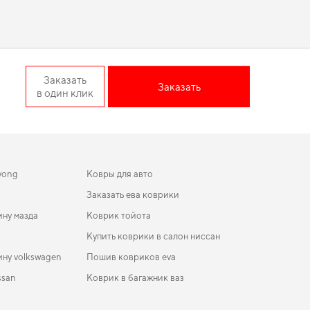
мобильные
стоит уже сегодня. Слияние потенциала традиций
 оставаться в отличной форме. Сделайте поездки более
007 II поколение EU
Заказать
Заказать
в один клик
арантирует легкость ухода и поддержание идеального
дачу без лишних хлопот. Если вы обновляете интерьер
отовы поддерживать вас в уходе за автомобилем и
yong
Ковры для авто
Заказать ева коврики
ну мазда
Коврик тойота
Купить коврики в салон ниссан
ну volkswagen
Пошив ковриков eva
ssan
Коврик в багажник ваз