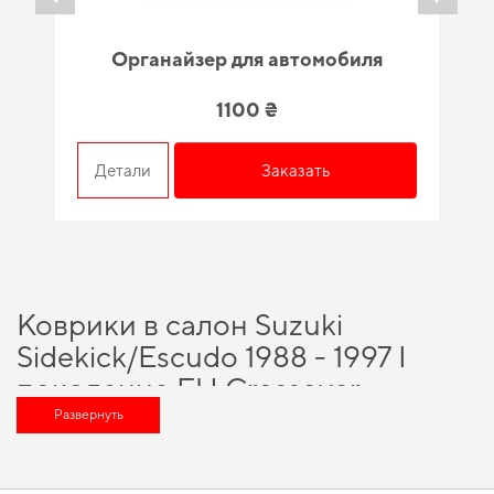
Органайзер для автомобиля
1100 ₴
Детали
Заказать
Коврики в салон Suzuki
Sidekick/Escudo 1988 - 1997 I
поколение EU Crossover -
выгодное решение для вашего
Развернуть
автомобиля
Наше наличие включает широкий спектр надежных аксессуаров, которые