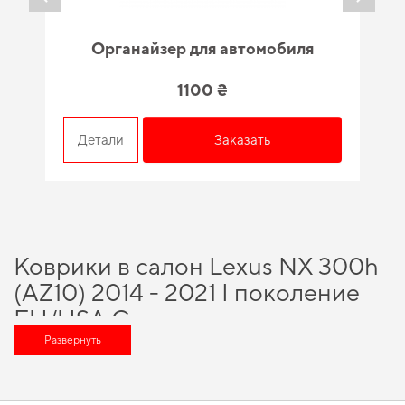
Органайзер для автомобиля
1100 ₴
Детали
Заказать
Коврики в салон Lexus NX 300h
(AZ10) 2014 - 2021 I поколение
EU/USA Crossover - вариант,
который оценит любой
Развернуть
автомобильный энтузиаст
Подберите полезные дополнения для машины,
купить коврики в машину