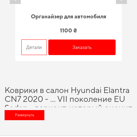
Органайзер для автомобиля
1100 ₴
Детали
Заказать
Коврики в салон Hyundai Elantra
CN7 2020 - … VII поколение EU
Sedan - вариант, который оценит
любой автомобильный
Развернуть
энтузиаст
Сделайте поездки более удобными,
купить коврики eva 3d с бортиками
и