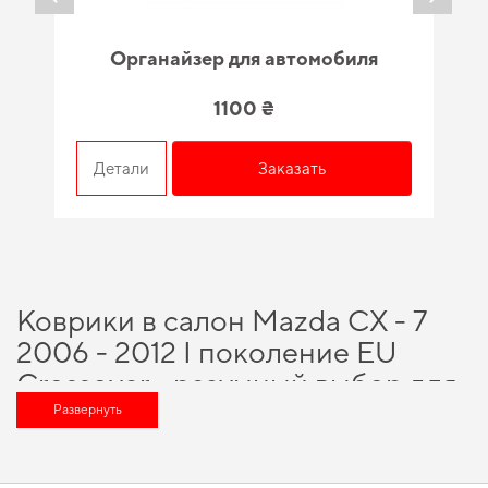
Органайзер для автомобиля
1100 ₴
Детали
Заказать
Коврики в салон Mazda CX - 7
2006 - 2012 I поколение EU
Crossover - разумный выбор для
каждого автовладельца
Развернуть
Позаботьтесь о комфорте в дороге,
купить 3d eva коврики
и получить
гарантию качества на все купленные товары, сделанные из лучших