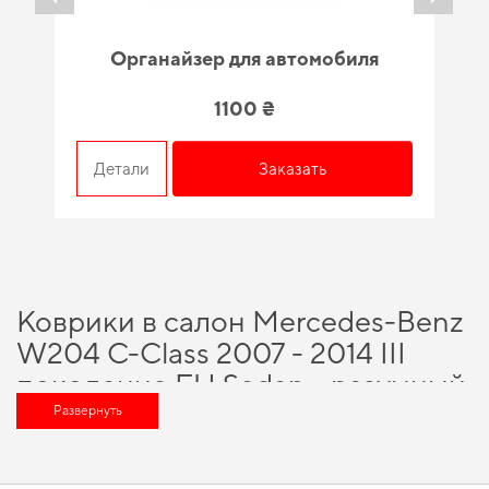
Органайзер для автомобиля
1100 ₴
Детали
Заказать
Коврики в салон Mercedes-Benz
W204 C-Class 2007 - 2014 III
поколение EU Sedan - разумный
выбор для каждого
Развернуть
автовладельца
Позаботьтесь о комфорте в дороге,
купить коврики в салон тойота
и