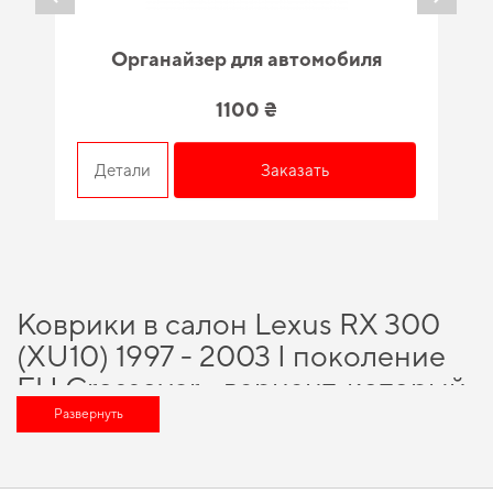
Органайзер для автомобиля
1100 ₴
Детали
Заказать
Коврики в салон Lexus RX 300
(XU10) 1997 - 2003 I поколение
EU Crossover - вариант, который
оценит любой автомобильный
Развернуть
энтузиаст
Выбирая нас, вы получаете непревзойденную поддержку в выборе