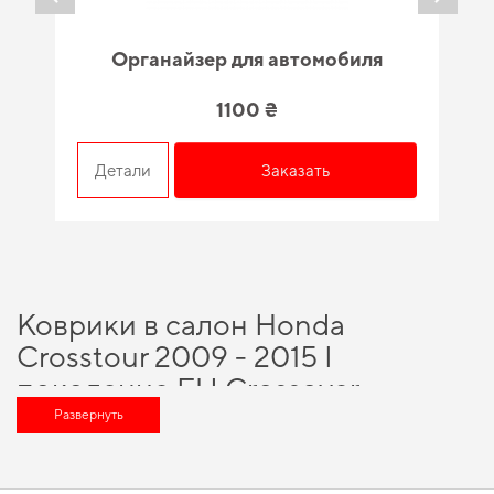
Органайзер для автомобиля
1100 ₴
Детали
Заказать
Коврики в салон Honda
Crosstour 2009 - 2015 I
поколение EU Crossover -
качество, проверенное
Развернуть
временем и специалистами
Обновите функциональность своего авто,
купить коврик хонда
и