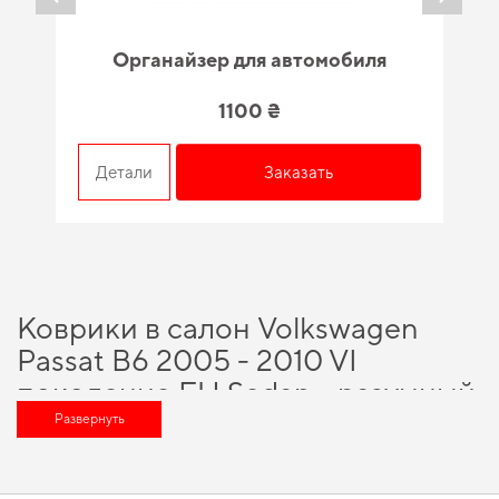
Органайзер для автомобиля
1100 ₴
Детали
Заказать
Коврики в салон Volkswagen
Passat B6 2005 - 2010 VI
поколение EU Sedan - разумный
выбор для каждого
Развернуть
автовладельца
Сделайте поездки более удобными,
купить полики
и почувствовать себя