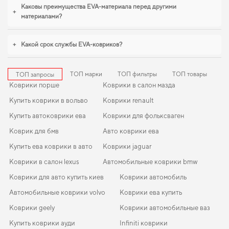
багажник volvo v60
,
коврики в салон для renault megane
становятся
Каковы преимущества EVA-материала перед другими
+
разумным выбором водителя. С удовольствием продолжим помогать вам
материалами?
заботиться о вашем авто и рекомендовать продукцию, в надежности
которой уверены.
+
Какой срок службы EVA-ковриков?
ТОП марки
ТОП фильтры
ТОП товары
ТОП запросы
Коврики порше
Коврики в салон мазда
Купить коврики в вольво
Коврики renault
Купить автоковрики ева
Коврики для фольксваген
Коврик для бмв
Авто коврики ева
Купить ева коврики в авто
Коврики jaguar
Коврики в салон lexus
Автомобильные коврики bmw
Коврики для авто купить киев
Коврики автомобиль
Автомобильные коврики volvo
Коврики ева купить
Коврики geely
Коврики автомобильные ваз
Купить коврики ауди
Infiniti коврики