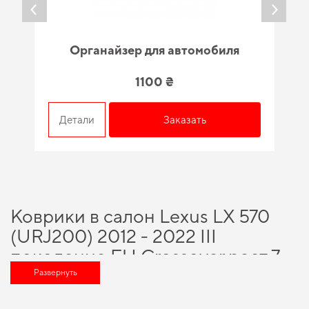
Органайзер для автомобиля
1100 ₴
Детали
Заказать
Коврики в салон Lexus LX 570
(URJ200) 2012 - 2022 III
поколение EU Crossover рест 7 -
ми местная - вариант, который
Развернуть
оценит любой автомобильный