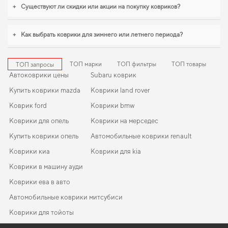
эксплуатацию. И дальше будем помогать вам поддерживать авто в
+
Существуют ли скидки или акции на покупку ковриков?
отличном состоянии, предлагая только качественную продукцию.
+
Как выбрать коврики для зимнего или летнего периода?
ТОП марки
ТОП фильтры
ТОП товары
ТОП запросы
Автоковрики цены
Subaru коврик
Купить коврики mazda
Коврики land rover
Коврик ford
Коврики bmw
Коврики для опель
Коврики на мерседес
Купить коврики опель
Автомобильные коврики renault
Коврики киа
Коврики для kia
Коврики в машину ауди
Коврики ева в авто
Автомобильные коврики митсубиси
Коврики для тойоты
Автоковрики вольво
Коврики opel
EVA-коврики для Nissan Altima 2011
Коврики в салон Daewoo Nubira (J150) 1999-2003 II поколение
Mitsubishi коврики
Коврики daewoo