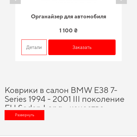
Органайзер для автомобиля
1 100 ₴
Детали
Заказать
Коврики в салон BMW E38 7-
Series 1994 - 2001 III поколение
EU Sedan Long - качество,
проверенное временем и
Развернуть
специалистами
Технологии и инновации, на которых построено наше производство,