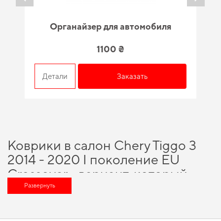
Органайзер для автомобиля
1100 ₴
Детали
Заказать
Коврики в салон Chery Tiggo 3
2014 - 2020 I поколение EU
Crossover - вариант, который
оценит любой автомобильный
Развернуть
энтузиаст
Выбирая нас, вы получаете непревзойденную поддержку в выборе