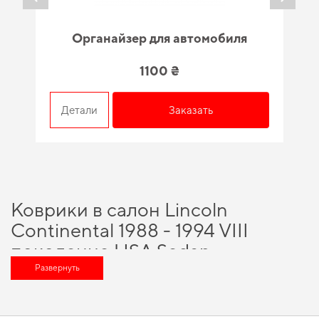
Органайзер для автомобиля
1100 ₴
Детали
Заказать
Коврики в салон Lincoln
Continental 1988 - 1994 VIII
поколение USA Sedan -
качество, проверенное
Развернуть
временем и специалистами
С доверенным брендом и крепкой репутацией, вы можете рассчитывать