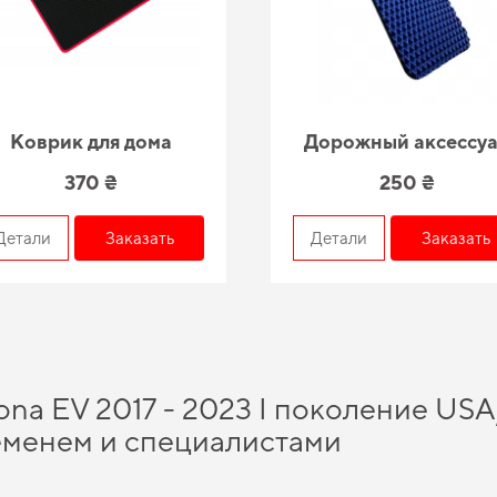
Коврик для дома
Дорожный аксессу
370 ₴
250 ₴
Детали
Заказать
Детали
Заказать
na EV 2017 - 2023 I поколение USA/
еменем и специалистами
ыборе лучшего для вашего авто, а именно
купить коврики eva 3d
и в короткие с