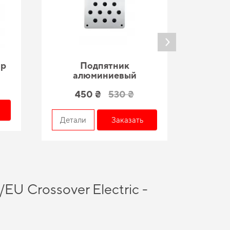
ар
Подпятник
По
алюминиевый
450 ₴
530 ₴
Детал
Детали
Заказать
EU Crossover Electric -
роки получить качественное изделие, отвечающее всем