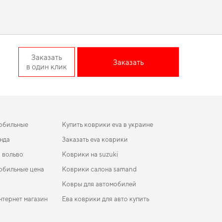
ономить Позаботьтесь о чистоте и комфорте,
заказать
 комфорт от использования
коврики land rover
и усилит
веренность в надежности и безопасности вашего
EU Crossover Electric —
Заказать
Заказать
в один клик
втомобилю долговечную защиту от грязи и влаги. Когда
ащита пола начинается с правильного выбора,
eva коврики
 помогать вам заботиться о вашем авто и рекомендовать
обильные
Купить коврики eva в украине
нда
Заказать eva коврики
 вольво
Коврики на suzuki
обильные цена
Коврики салона samand
Ковры для автомобилей
тернет магазин
Ева коврики для авто купить