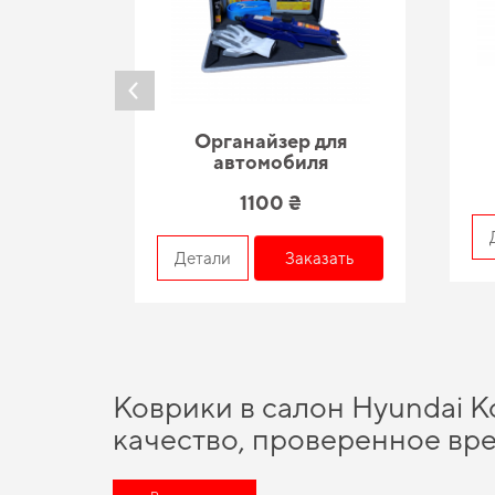
Органайзер для
автомобиля
1100 ₴
азать
Детали
Заказать
Коврики в салон Hyundai Ko
качество, проверенное вр
Выбирая нас, вы получаете непревзойденную поддержку в в