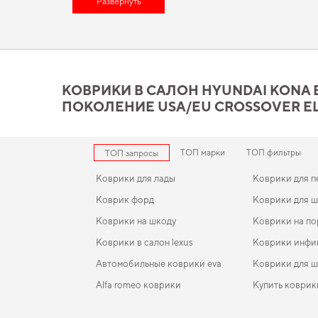
мировым стандартам автомобильной безопасности. Хотите о
Развернуть
автоковрики
будет правильным шагом. Слияние потенциала 
привлекательность вашего авто, повысив его ценность на ры
автомобиля.
Коврики в салон Hyundai Ko
КОВРИКИ В САЛОН HYUNDAI KONA EV 
лучший выбор по цене и ка
ПОКОЛЕНИЕ USA/EU CROSSOVER EL
Наши EVA коврики для автомобилей сочетают в себе долговеч
важна точная посадка и аккуратный вид,
купить коврики для 
для chevrolet express
,
коврик в багажник ситроен берлинго
п
ТОП марки
ТОП фильтры
ТОП запросы
продукцию, в надежности которой уверены.
Коврики для лады
Коврики для 
Коврик форд
Коврики для 
Коврики на шкоду
Коврики на п
Коврики в салон lexus
Коврики инфи
Автомобильные коврики eva
Коврики для 
Alfa romeo коврики
Купить коврик