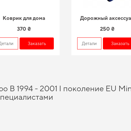
Коврик для дома
Дорожный аксессу
370 ₴
250 ₴
Детали
Заказать
Детали
Заказать
 B 1994 - 2001 I поколение EU Mini
специалистами
увствовать себя увереннее на дороге благодаря высокой надежности нашего ас
ь салон от грязи,
заказать коврики в авто
проще, чем кажется. Слияние потенц
т коврики
и позволит вам окунуться в мир безупречного стиля и комфорта. Вы
м уникальность вашего автомобиля.