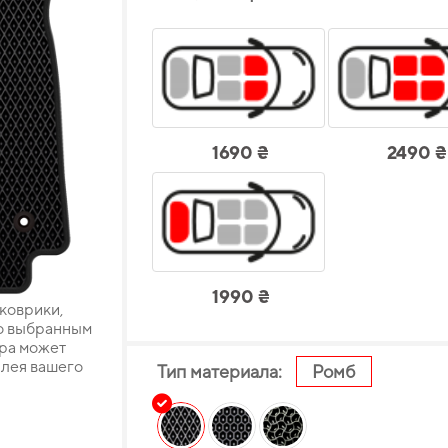
1690 ₴
2490 ₴
1990 ₴
 коврики,
о выбранным
ара может
плея вашего
Тип материала:
Ромб