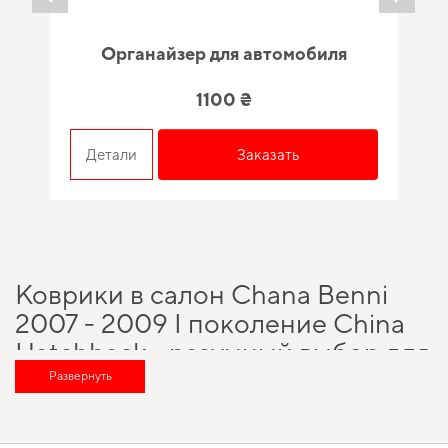
Органайзер для автомобиля
1100 ₴
Детали
Заказать
Коврики в салон Chana Benni
2007 - 2009 I поколение China
Hatchback - разумный выбор для
каждого автовладельца
Развернуть
Подберите полезные дополнения для машины,
купить ева коврики для
авто
и сохранить свой автомобиль в идеальном состоянии на протяжении