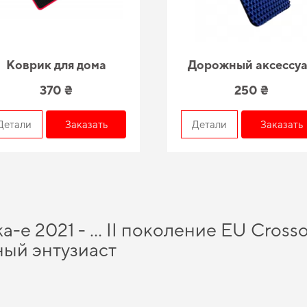
Коврик для дома
Дорожный аксессу
370 ₴
250 ₴
Детали
Заказать
Детали
Заказать
-e 2021 - … II поколение EU Crosso
ый энтузиаст
ки для фольксваген
и обеспечить своему автомобилю максимально возможный к
и цены
остаётся доступной для каждого. Обновите защиту пола без лишних затр
их автомобилей, независимо от стадии использования
коврики kia
и зделает ав