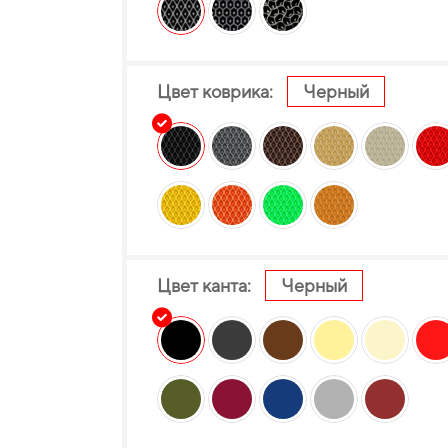
Цвет коврика:
Черный
Цвет канта:
Черный