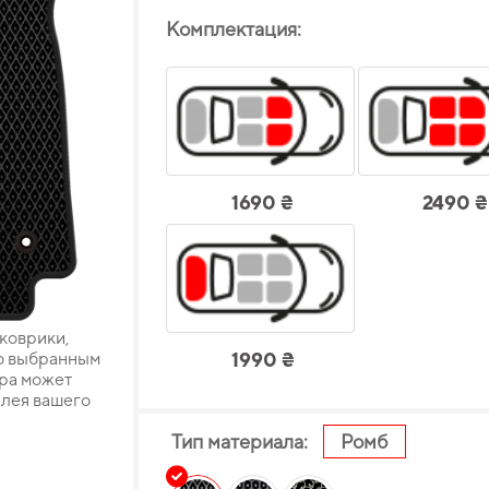
Комплектация:
1690 ₴
2490 ₴
 коврики,
о выбранным
1990 ₴
ара может
плея вашего
Тип материала:
Ромб