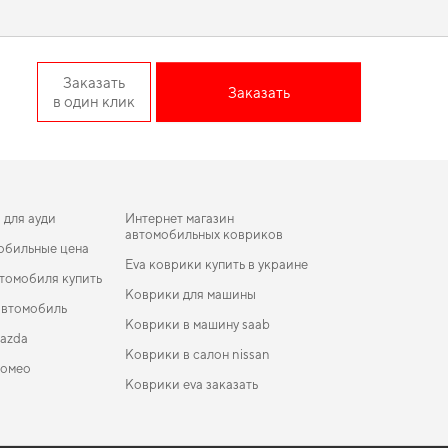
over отвечает всем вашим
Заказать
Заказать
в один клик
ет сохранить новое состояние вашего автомобиля в течение
терьер автомобиля,
коврики для nissan tiida
,
коврики в салон
 действительно достойные товары.
 для ауди
Интернет магазин
автомобильных ковриков
обильные цена
Eva коврики купить в украине
томобиля купить
Коврики для машины
автомобиль
Коврики в машину saab
azda
Коврики в салон nissan
ромео
Коврики eva заказать
let
коврики для Fiat Fiorino 1988
ики в салон Buick Encore (GX) 2019-… II поколение
Коврики Dacia
Crossover