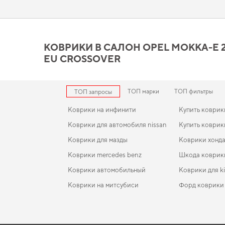
функциональность своего авто,
аксессуар в машину
повысят 
Коврики в салон Opel Mokk
требованиям
КОВРИКИ В САЛОН OPEL MOKKA-E 20
EU CROSSOVER
Созданные из прочного EVA материала, наши коврики обес
долгих лет. Стремитесь к порядку в салоне,
купить коврики д
для mitsubishi mirage
уверенно справляются с нагрузками. Мы
ТОП марки
ТОП фильтры
ТОП запросы
Коврики на инфинити
Купить коврик
Коврики для автомобиля nissan
Купить коврик
Коврики для мазды
Коврики хонд
Коврики mercedes benz
Шкода коврик
Коврики автомобильный
Коврики для k
Коврики на митсубиси
Форд коврики
Коврики jeep
EVA-коврики для Dodge Journey 2025
Коврики в салон Smart Fortwo (A451) 2007 - 2014 II
Коврики для s
поколение EU Cabriolet