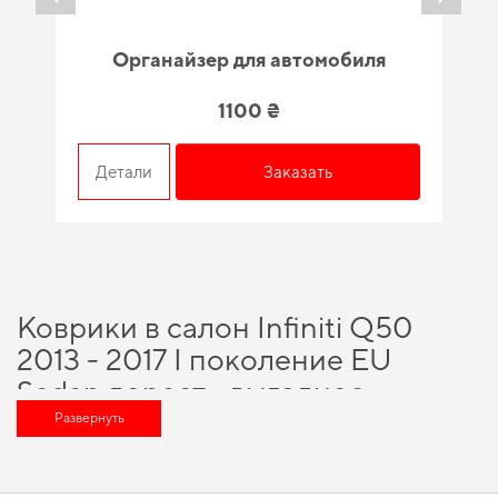
Органайзер для автомобиля
1100 ₴
Детали
Заказать
Коврики в салон Infiniti Q50
2013 - 2017 I поколение EU
Sedan дорест - выгодное
решение для вашего автомобиля
Развернуть
Технологии и инновации, на которых построено наше производство,
помогут вам сэкономить время и средства, а именно
купить 3д коврики