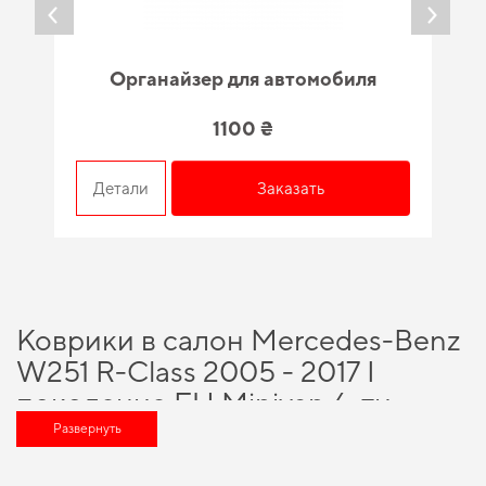
Органайзер для автомобиля
1100 ₴
Детали
Заказать
Коврики в салон Mercedes-Benz
W251 R-Class 2005 - 2017 I
поколение EU Minivan 6-ти
местная - вариант, который
Развернуть
оценит любой автомобильный