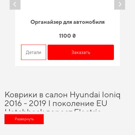
Органайзер для автомобиля
1100 ₴
Детали
Заказать
Коврики в салон Hyundai Ioniq
2016 - 2019 I поколение EU
Hatchback дорест Electric -
вариант, который оценит любой
Развернуть
автомобильный энтузиаст