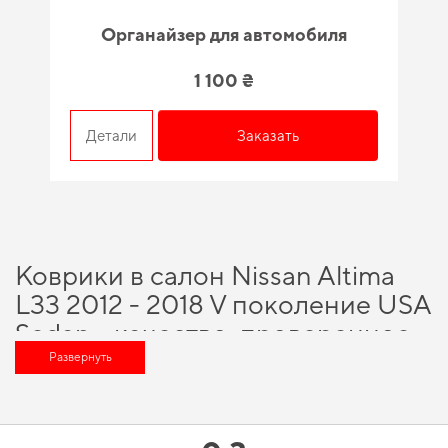
Органайзер для автомобиля
1 100 ₴
Детали
Заказать
Коврики в салон Nissan Altima
L33 2012 - 2018 V поколение USA
Sedan - качество, проверенное
временем и специалистами
Развернуть
Наше наличие включает широкий спектр надежных аксессуаров, которые
помогут существенно обновить ваш автомобиль, а именно
купить товары
для автомобиля
и получить высококачественные продукты, которые