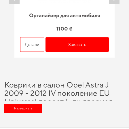
Органайзер для автомобиля
1100 ₴
Детали
Заказать
Коврики в салон Opel Astra J
2009 - 2012 IV поколение EU
Universal дорест 5-ти дверная -
вариант, который оценит любой
Развернуть
автомобильный энтузиаст
Выбирая нас, вы получаете непревзойденную поддержку в выборе