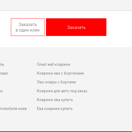
однимет эстетику, но и добавят практичности вашему авто.
ftback 5-ти дверная
Заказать
Заказать
в один клик
ние
делает поездку комфортной благодаря продуманному
 требуется баланс между эстетикой и функциональностью,
ь полезными в заботе о вашем автомобиле и предлагать
ль
Great wall коврики
ольво
Коврики ева с бортиками
Эво ковры с бортами
ки
Коврики для авто под заказ
Коврики эва купить
втомобиля киев
Ева коврики купить
и
коврики для Ford Custom 2016
ики Honda CR-V 2012 - 2016 IV поколение USA
Коврик в багажник byd
sover