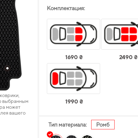
Комплектация:
1690 ₴
2490 ₴
 коврики,
о выбранным
1990 ₴
ара может
плея вашего
Тип материала:
Ромб