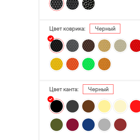
Цвет коврика:
Черный
Цвет канта:
Черный