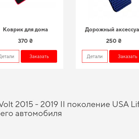
Коврик для дома
Дорожный аксессу
370 ₴
250 ₴
Детали
Заказать
Детали
Заказать
olt 2015 - 2019 II поколение USA Li
его автомобиля
одство, помогут вам сэкономить время и средства, а именно
купить коврик eva
и
сности. Ищете баланс качества и экономии -
автоковрики цены
остаётся досту
потенциала традиций и практических нововведений способно подарить вам ма