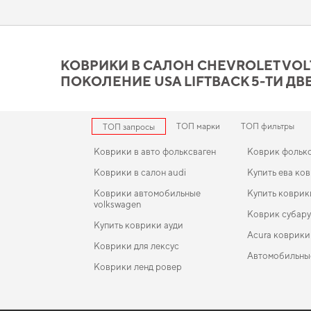
и удовлетворит любые технические и эстетические требова
Коврики в салон Chevrolet V
отвечает всем вашим треб
КОВРИКИ В САЛОН CHEVROLET VOLT 20
ПОКОЛЕНИЕ USA LIFTBACK 5-ТИ ДВ
Используйте наш широкий спектр EVA ковриков, и вы увидите
дизайну и функциональности. Когда важна точная посадка и 
коврики в салон для citroen c3 2009 picasso
,
автомобильные 
решения, которые оправдывают ожидания.
ТОП марки
ТОП фильтры
ТОП запросы
Коврики в авто фольксваген
Коврик фольк
Коврики в салон audi
Купить ева ков
Коврики автомобильные
Купить коврик
volkswagen
Коврик субар
Купить коврики ауди
Acura коврики
Коврики для лексус
Автомобильны
Коврики ленд ровер
Коврики тойота
EVA-коврики для Renault SaFrane 1996
Коврики в салон Toyota Echo 1999 - 2002 I поколе
Коврики lexus
USA Sedan