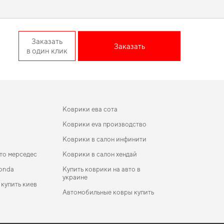
 EU Minivan пассажир —
Заказать
Заказать
в один клик
т вам обладать продуктом, который прослужит вам долго и
гда требуется баланс между эстетикой и
должим помогать вам заботиться о вашем авто и
Коврики ева сота
Коврики eva производство
Коврики в салон инфинити
то мерседес
Коврики в салон хендай
onda
Купить коврики на авто в
украине
 купить киев
Автомобильные ковры купить
коврики для Mercedes-Benz EQA-Class 2024
ики в салон Toyota Yaris iA 2017 - 2020 I поколение
Коврики Denza
Sedan