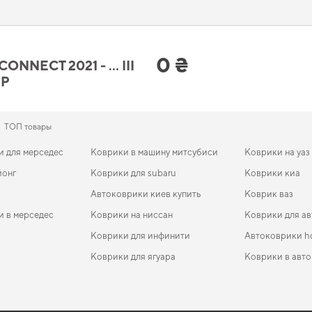
в надежности и безопасности вашего автомобиля.
eo Connect 2021 - … III поколение
честву
0 ₴
NNECT 2021 - … III
ИР
печивают ваш автомобиль дополнительной защитой,
коврики на машину
позволяе
оянии,
купить коврики для авто ford s max
можно без лишних затрат времени. Ко
lysse
помогают поддерживать чистоту без лишних усилий. С удовольствием про
ТОП товары
и для мерседес
Коврики в машину митсубиси
Коврики на уаз
йонг
Коврики для subaru
Коврики киа
Автоковрики киев купить
Коврик ваз
и в мерседес
Коврики на ниссан
Коврики для ав
Коврики для инфинити
Автоковрики h
Коврики для ягуара
Коврики в авто
ение
i
EVA-коврики для Land Rover Range Rover Evoque 2012
Коврики в салон Peugeot 508 2010 - 2018 I поколение
Коврики для лады
Коврики jeep
EVA-
Ковр
EU Sedan
USA 