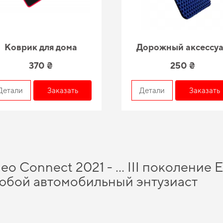
Коврик для дома
Дорожный аксессу
370 ₴
250 ₴
Детали
Заказать
Детали
Заказать
eo Connect 2021 - … III поколение 
любой автомобильный энтузиаст
упить
и в короткие сроки получить качественное изделие, отвечающее всем м
о вас удивит. Планируете защитить салон от грязи,
заказать аксессуары для авт
ки авто помогают улучшать
коврики мерседес
и позволит вашему авто всегда ос