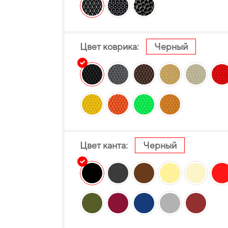
Цвет коврика:
Черный
Цвет канта:
Черный