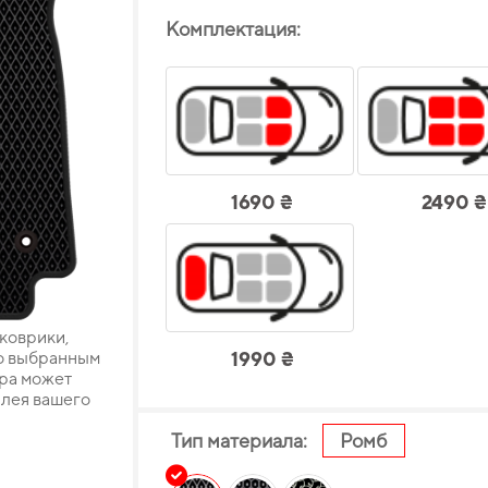
Комплектация:
1690 ₴
2490 ₴
 коврики,
о выбранным
1990 ₴
ара может
плея вашего
Тип материала:
Ромб