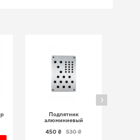
ар
Подпятник
По
алюминиевый
450 ₴
530 ₴