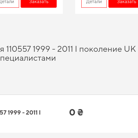
Детали
Заказать
Детали
Заказать
 110557 1999 - 2011 I поколение UK 
специалистами
одство, помогут вам сэкономить время и средства, а именно
коврики в автомоб
ите обновить салон автомобиля -
цена ева коврики
приятно вас удивит. Планиру
стимость деталей для конкретной марки авто помогают улучшать
коврики на jag
вто,
аксессуары для машины
подарят вам уверенность в надежности и безопасн
 110557 1999 - 2011 I поколение UK
0 ₴
1999 - 2011 I
тывает все ваши предпочтения и стандарты качества,
коврики в машину eva с б
мобилем начинается с мелочей,
купить набор ковриков для ford kuga
стоит уже 
ятся разумным выбором водителя. Рады быть полезными в заботе о вашем авто