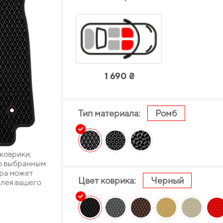
1 690 ₴
Тип материала:
Ромб
 коврики,
о выбранным
ара может
Цвет коврика:
Черный
плея вашего