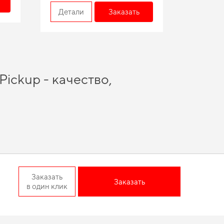
Детал
Детали
Заказать
Pickup - качество,
иль купить
и получить высококачественные продукты,
ете защитить салон от грязи,
заказать коврики в машину
стоит
uar
и усилит характеристики вашего авто в зависимости от
ости вашего автомобиля.
 Pickup отвечает всем
Заказать
Заказать
в один клик
ортиками
позволяет вам обладать продуктом, который
сейчас. Когда важна точная подгонка и аккуратный внешний
мобиле и предлагать решения, которые оправдывают