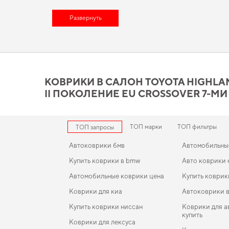
Обновите функциональность своего авто,
купить коврики фо
приятно вас удивит. Планируете защитить салон от грязи,
Развернуть
зак
помогают улучшать
коврик форд
и удовлетворит любые техн
автомобиль и создать незабываемые впечатления.
Коврики в салон Toyota Hig
местная Hybrid действител
КОВРИКИ В САЛОН TOYOTA HIGHLAND
II ПОКОЛЕНИЕ EU CROSSOVER 7-МИ
Созданные из прочного EVA материала, наши коврики обес
первоначальный внешний вид. Стремитесь к порядку в сало
автомобиля peugeot bipper
,
eva коврики для beijing ex3
логич
ТОП марки
ТОП фильтры
ТОП запросы
Автоковрики бмв
Автомобильны
Купить коврики в bmw
Авто коврики 
Автомобильные коврики цена
Купить коврик
Коврики для киа
Автоковрики 
Купить коврики ниссан
Коврики для 
купить
Коврики для лексуса