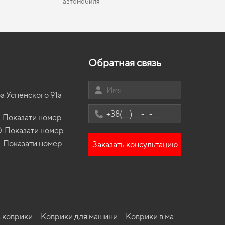
автомобиля
ver
коврики для Mercedes-Benz G-Class 2026
ики в салон Opel Astra H 2007 - 2014 III поколение
Коврики Great Wall
niversal рест
let
коврики для Volvo C40 2022
Коврики chery
ики в салон Kia Picanto (SA) 2004-2009 I
й
коврики для Honda HR-V 2001
Коврики Fisker
ление EU Hatchback дорест
Обратная связь
и
коврики для ЗАЗ Таврия 1987
Коврики Changan
ики в салон Porsche Cayenne P0536 2017 - … III
ление EU Crossover
коврики для Mazda 626 1994
Коврики Neta
ики в салон SsangYong Actyon 2005 - 2013 I
а Успенского 91а
рики
коврики для Audi A6 2029
Коврик Genesis
ление EU Crossover дорест
коврики для KIA Carnival 2015
ики в салон Jetour X70 2018-… I поколение China
Показати номер
sover 7-ми местная
коврики для Volkswagen T6 2019
0
Показати номер
ики Citroen C3 2002 - 2009 I поколение EU
3
Показати номер
Заказать консультацию
hback
ики Opel Astra J 2009 - 2012 IV поколение EU
ersal дорест 5-ти дверная
ики Mercedes-Benz W126 S-Class 1979 - 1991 II
ление EU Sedan Short
 коврики
Коврики для машини
Коврики в машину ЕВА