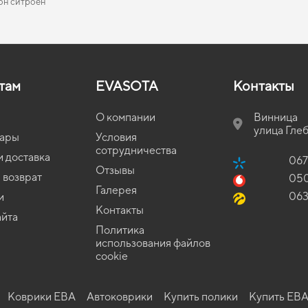
он ситроен
EVA-коврики для Jeep Cherokee 1985
Коврики в салон Toyota Corolla E21 2018 - … XII
Коврики nissan
Коврики land ro
EVA-
Ковр
поколение EU Hatchback Hybrid
EU U
EVA-коврики для Volvo V70 2000
Коврики honda
Коврики chevro
EVA-
Коврики в салон Audi 80 (B2) 1978-1986 II поколение
Ковр
а
EVA-коврики для Lexus LX 2018
Коврики ева бмв
Коврики хенда
EVA-
EU Sedan
поко
там
EVASOTA
Контакты
а
EVA-коврики для Lancia Ypsilon 2003
Коврики dodge
Subaru коврик
EVA-
ние
Коврики в салон Audi 80 (B4) 1991-1995 IV поколение
Ковр
EU Universal
поко
а
EVA-коврики для Mitsubishi Pajero 2030
Коврики fiat
Коврики suzuki
EVA-
О компании
Винница
Коврики в салон Audi A4 (B6) 2000-2004 II поколение
Ковр
улица Глеб
ину фольксваген
EVA-коврики для Toyota Hiace 1989
Коврики citroen
Mitsubishi ков
EVA-
EU Cabriolet
поко
уары
Условия
сотрудничества
EVA-коврики для Ssang Yong Korando 2013
EVA-
ение
и доставка
Коврики в салон Chery Tiggo 4 2017-… I поколение EU
Ковр
067
Crossover
Cros
Отзывы
EVA-коврики для Mitsubishi Space Wagon 2002
EVA-
 возврат
05
Коврики в салон Toyota Matrix E130 2002 - 2008 I
Ковр
Галерея
06
и
поколение USA Hatchback
Hatc
Контакты
айта
I
Коврики в салон Nissan Primera P12 2002 - 2007 III
Ковр
Политика
поколение EU Universal
Univ
использования файлов
ие
Коврики в салон Hyundai Elantra (AD) 2015-2020 VI
Ковр
cookie
поколение USA Sedan
поко
Коврики ЕВА
Автоковрики
Купить полики
Купить ЕВА