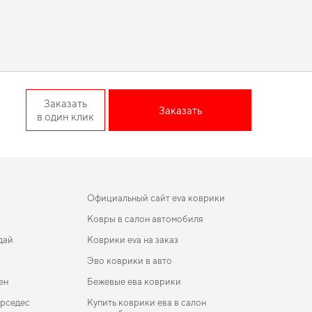
ть. Ищете баланс качества и экономии -
коврики ева цена
 совместимость деталей для конкретной марки авто
шины,
автоаксессуары в украине
помогут вам выделить ваш
ние EU Crossover 7-ми
Заказать
Заказать
в один клик
т ваш автомобиль от износа и сохраняет его
 поездок особенно важна практичность,
коврики для салона
редлагать товары, которым можно доверять каждый день.
Официальный сайт eva коврики
Ковры в салон автомобиля
дай
Коврики eva на заказ
Эво коврики в авто
ен
Бежевые ева коврики
ерседес
Купить коврики ева в салон