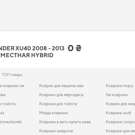
рд
и получить качественный и безопасный продукт, которого вы можете доверя
азать eva коврики
проще, чем кажется. Внимательное изучение характеристик и
ические и эстетические требования. Подберите полезные дополнения для ма
hlander XU40 2008 - 2013 II поколе
ьно стоит вашего внимания
0 ₴
ER XU40 2008 - 2013
 МЕСТНАЯ HYBRID
печивают ваш автомобиль дополнительной защитой,
пошив ковриков eva
защищае
не,
купить коврики для mazda 6
будет удачным выбором. В условиях ежедневных
но дополнят оснащение салона. Продолжим работать для вашего комфорта и п
ТОП товары
е коврики vw
Коврик для машины ева
Коврики порш
ева
Коврики для мерседеса
Vw коврики
и тойота
Коврики для тойота
Коврик для хен
ваз
Мазда коврики
Коврики audi
автомобилей
Коврики в авто купить киев
Коврики ситро
Коврики шевроле
Коврики для м