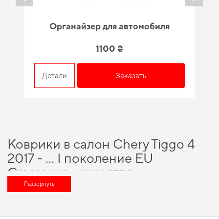
Органайзер для автомобиля
1100 ₴
Детали
Заказать
Коврики в салон Chery Tiggo 4
2017 - … I поколение EU
Crossover - качество,
проверенное временем и
Развернуть
специалистами
Хотите улучшить оснащение авто,
купить коврики hyundai
и насладиться