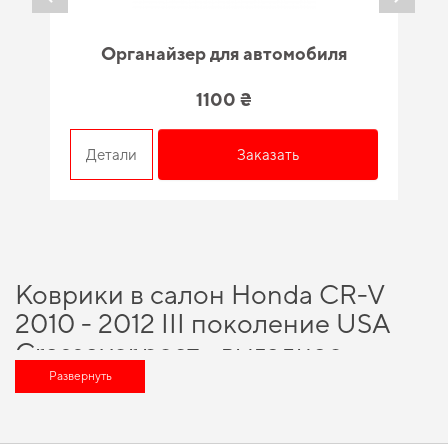
Органайзер для автомобиля
1100 ₴
Детали
Заказать
Коврики в салон Honda CR-V
2010 - 2012 III поколение USA
Crossover рест - выгодное
решение для вашего автомобиля
Развернуть
Выбирая нас, вы получаете непревзойденную поддержку в выборе
лучшего для вашего авто, а именно
коврики на автомобиль купить
и