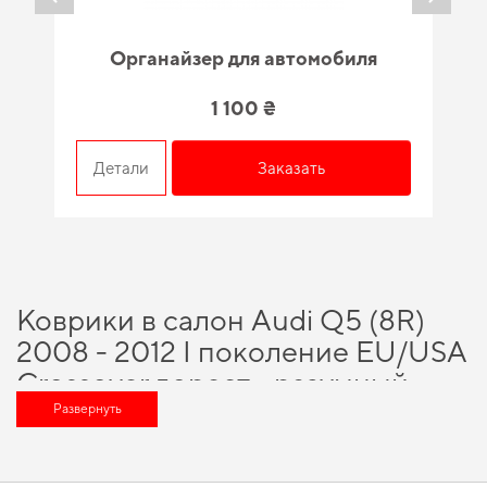
Органайзер для автомобиля
1 100 ₴
Детали
Заказать
Коврики в салон Audi Q5 (8R)
2008 - 2012 I поколение EU/USA
Crossover дорест - разумный
выбор для каждого
Развернуть
автовладельца
Технологии и инновации, на которых построено наше производство,