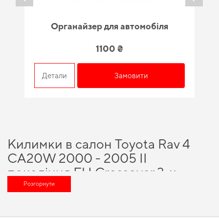
Органайзер для автомобіля
1100 ₴
Детали
Замовити
Килимки в салон Toyota Rav 4
CA20W 2000 - 2005 II
покоління EU Crossover 3-х
дверна - варіант, який гідно
Розгорнути
оцінить будь-який поціновувач
автомобілів