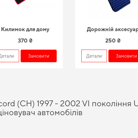
Килимок для дому
Дорожній аксесуа
370 ₴
250 ₴
Детали
Замовити
Детали
Замовити
rd (CH) 1997 - 2002 VI покоління U
ціновувач автомобілів
відчувати впевненість на дорозі завдяки високій надійності нашого асортименту.
а комфорт у салоні, замовити
eva килимки для авто
можна всього за кілька клікі
ні для
килимки ford
та покращить характеристики вашого авто відповідно до умо