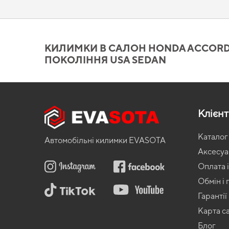
автомобіля,
автомобільні аксесуари
стануть чудовим доповнен
Килимки в салон Honda Acc
заслуговує вашої уваги
КИЛИМКИ В САЛОН HONDA ACCORD (C
ПОКОЛІННЯ USA SEDAN
Під час виробництва наших EVA-килимків враховуються сучасні
функціональності. Зробіть салон більш захищеним від бруду 
mazda cx 5
допомагають підтримувати чистоту без зайвих зуси
Клієн
Каталог
Автомобільні килимки EVASOTA
Аксесу
Оплата і
Обмін і
Гарантії
Карта с
Блог