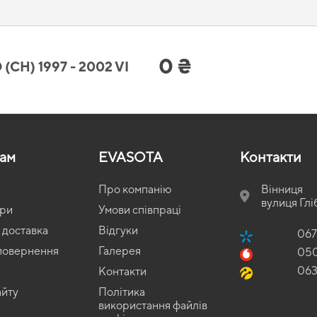
ням, що підкреслить індивідуальність вашого автомобіля.
ord (CH) 1997 - 2002 VI покоління 
0 ₴
H) 1997 - 2002 VI
 стандарти якості та потреби автомобілістів,
килими 3д
робить поїздку більш 
та вологи, купити
килимки volvo s40
можна без зайвих витрат часу. За умов щод
ль. Будемо раді й надалі допомагати вам дбати про автомобіль та пропонувати 
там
EVASOTA
Контакти
Про компанію
Вінниця
вулиця Глі
ари
Умови співпраці
 доставка
Відгуки
067
 повернення
Галерея
05
06
Контакти
айту
Політика
використання файлів