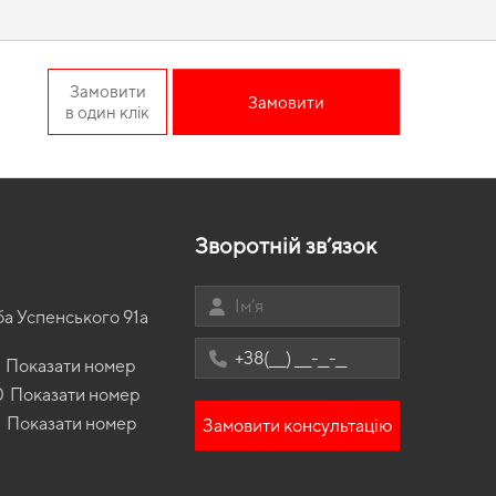
USA Sedan справді
Замовити
Замовити
в один клік
комфортною завдяки продуманому дизайну та
енних поїздок особливо важлива практичність,
eva килимки
лише перевірені рішення високої якості.
Зворотній зв’язок
ба Успенського 91а
Показати номер
0
Показати номер
3
Показати номер
Замовити консультацію