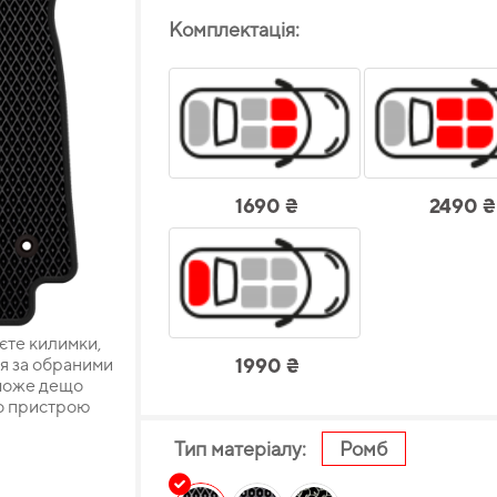
Комплектація:
1690 ₴
2490 ₴
єте килимки,
ля за обраними
1990 ₴
 може дещо
го пристрою
Тип матеріалу:
Ромб