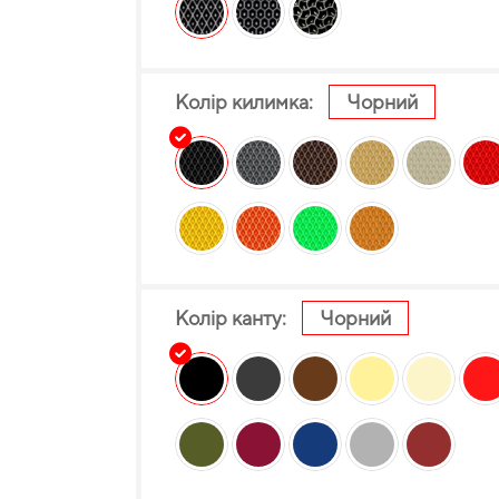
Колір килимка:
Чорний
Колір канту:
Чорний